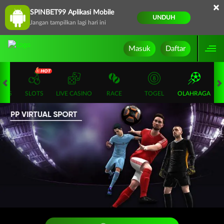
×
SPINBET99 Aplikasi Mobile
UNDUH
Jangan tampilkan lagi hari ini
Masuk
Daftar
MES
SLOTS
LIVE CASINO
RACE
TOGEL
OLAHRAGA
CR