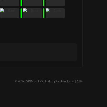
©2026 SPINBET99. Hak cipta dilindungi | 18+