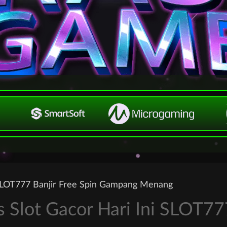
i SLOT777 Banjir Free Spin Gampang Menang
 Slot Gacor Hari Ini SLOT777