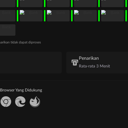
arikan tidak dapat diproses
Penarikan
Rata-rata 3 Menit
Browser Yang Didukung