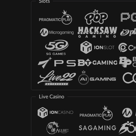
Slots
Live Casino