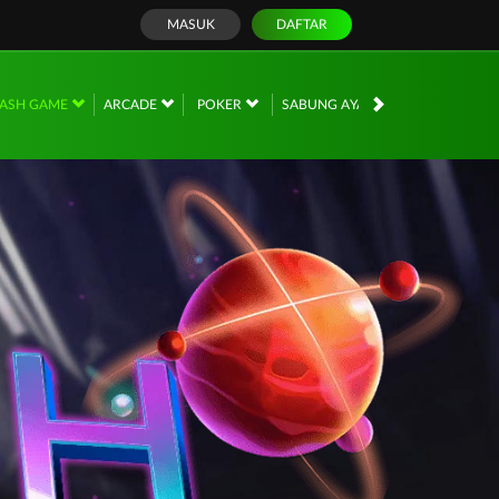
MASUK
DAFTAR
PROMOSI
ASH GAME
ARCADE
POKER
SABUNG AYAM