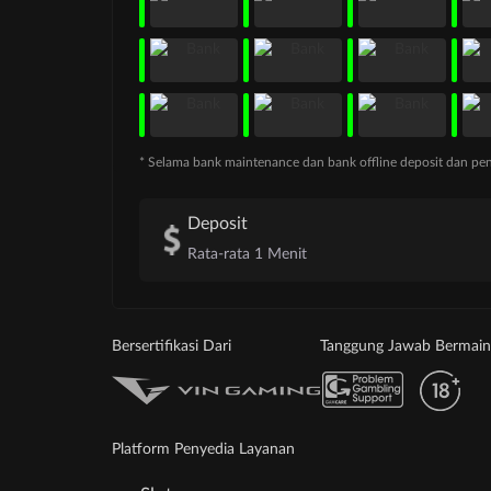
* Selama bank maintenance dan bank offline deposit dan pen
Deposit
Rata-rata 1 Menit
Bersertifikasi Dari
Tanggung Jawab Bermain
Platform Penyedia Layanan