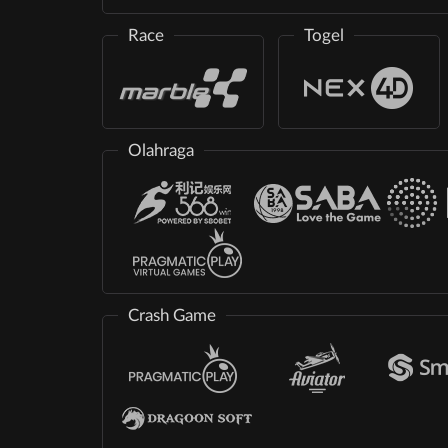
Race
Togel
Olahraga
Crash Game