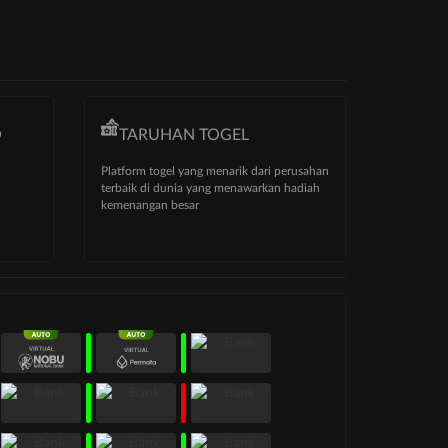
O
TARUHAN TOGEL
Platform togel yang menarik dari perusahan
terbaik di dunia yang menawarkan hadiah
kemenangan besar