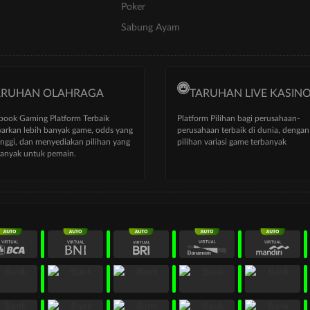
Poker
Sabung Ayam
ARUHAN OLAHRAGA
TARUHAN LIVE KASIN
book Gaming Platform Terbaik
Platform Pilihan bagi perusahaan-
rkan lebih banyak game, odds yang
perusahaan terbaik di dunia, dengan
tinggi, dan menyediakan pilihan yang
pilihan variasi game terbanyak
banyak untuk pemain.