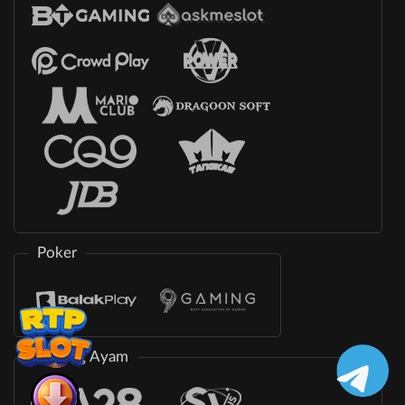
Poker
Sabung Ayam