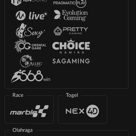
Race
Togel
Olahraga