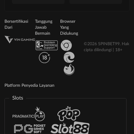
Bersertifikasi
Tanggung
Browser
Dari
Jawab
Yang
Bermain
Didukung
©2026 SPINBET99. Hak
cipta dilindungi | 18+
Platform Penyedia Layanan
Slots