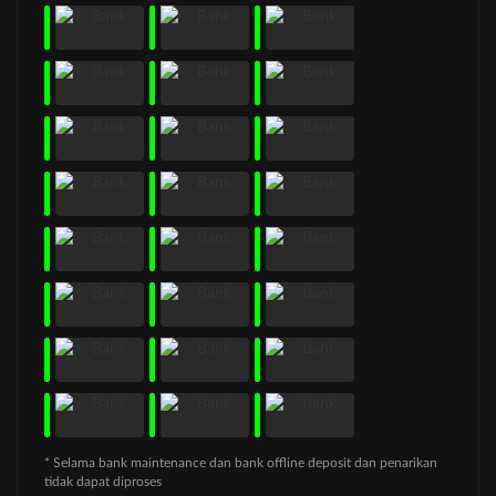
* Selama bank maintenance dan bank offline deposit dan penarikan
tidak dapat diproses