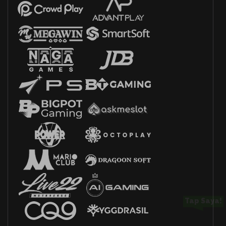
Tap Saya!