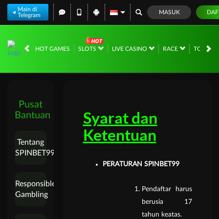
Main di
MASUK
DAF
Telegram
HOT GAMES
SLOTS
LIVE CASINO
RACE
TOGEL
Pusat
Syarat dan
Bantuan
Ketentuan
Tentang
SPINBET99
PERATURAN SPINBET99
Responsible
Pendaftar harus
Gambling
berusia 17
tahun keatas.