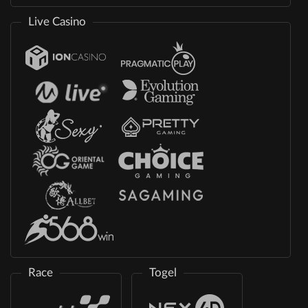
Live Casino
Race
Togel