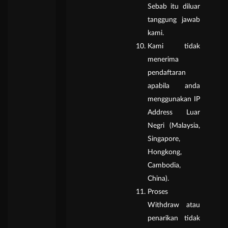
Sebab itu diluar
tanggung jawab
kami.
Kami tidak
menerima
pendaftaran
apabila anda
menggunakan IP
Address Luar
Negri (Malaysia,
Singapore,
Hongkong,
Cambodia,
China).
Proses
Withdraw atau
penarikan tidak