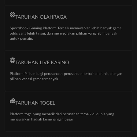
TARUHAN OLAHRAGA
Sportsbook Gaming Platform Terbaik menawarkan lebih banyak game,
odds yang lebih tinggi, dan menyediakan pilihan yang lebih banyak
untuk pemain.
TARUHAN LIVE KASINO
Platform Pilihan bagi perusahaan-perusahaan terbaik di dunia, dengan
pilihan variasi game terbanyak
TARUHAN TOGEL
Platform togel yang menarik dari perusahan terbaik di dunia yang
menawarkan hadiah kemenangan besar