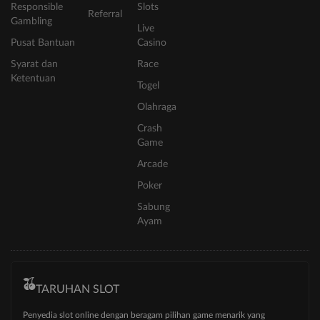
Responsible
Slots
Referral
Gambling
Live
Pusat Bantuan
Casino
Syarat dan
Race
Ketentuan
Togel
Olahraga
Crash
Game
Arcade
Poker
Sabung
Ayam
TARUHAN SLOT
Penyedia slot online dengan beragam pilihan game menarik yang