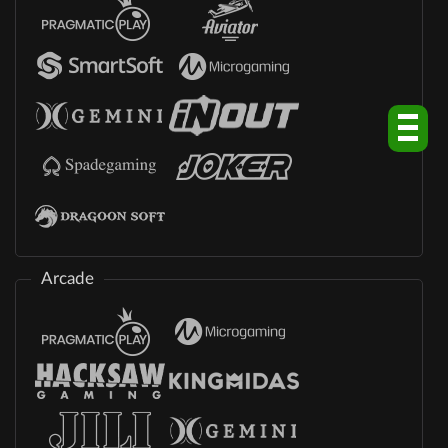
Arcade