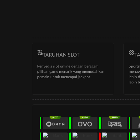
TARUHAN SLOT
T
Penyedia slot online dengan beragam
Sports
pilihan game menarik yang memudahkan
menawa
pemain untuk mencapai jackpot
lebih 
lebih 