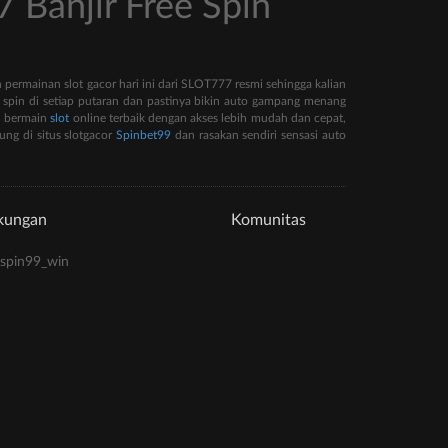
 Banjir Free Spin
permainan slot gacor hari ini dari SLOT777 resmi sehingga kalian
e spin di setiap putaran dan pastinya bikin auto gampang menang
n bermain
slot
online terbaik dengan akses lebih mudah dan cepat,
ng di situs slotgacor
Spinbet99
dan rasakan sendiri sensasi auto
kungan
Komunitas
spin99_win