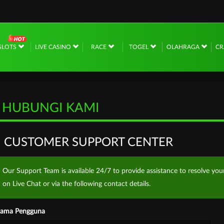
SLOTS
LIVE CASINO
RACE
TOGEL
OLAHRAGA
CR
HUBUNGI KAMI
CUSTOMER SUPPORT CENTER
Our Support Team is available 24/7 to provide assistance to resolve yo
on Live Chat or via the following contact details.
ama Pengguna