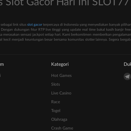
 Slot Gacor Hari Ini SLOT777
sebagai link situs
slot gacor
terpercaya di Indonesia yang menyediakan banyak pilihan 
engan dukungan fitur RTP live tinggi yang update real time bakal kasih banjir fre
isa merasakan sensasi jackpot setiap hari. Kami berkomitmen memberikan pengalama
 kecil menjadi keuntungan besar bersama komunitas slotter lainnya. Segera bergabu
rm
Kategori
Du
i
Hot Games
Slots
Live Casino
Race
Togel
Olahraga
Crash Game