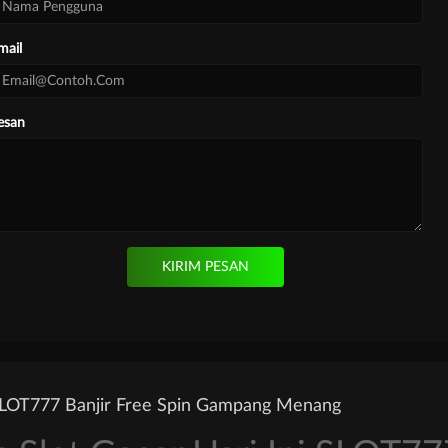
mail
esan
i SLOT777 Banjir Free Spin Gampang Menang