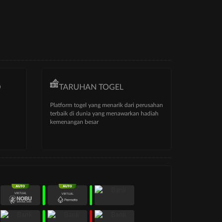
O
TARUHAN TOGEL
Platform togel yang menarik dari perusahan
terbaik di dunia yang menawarkan hadiah
kemenangan besar