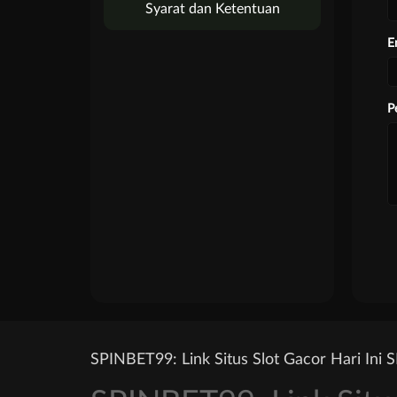
Syarat dan Ketentuan
E
P
SPINBET99: Link Situs Slot Gacor Hari In