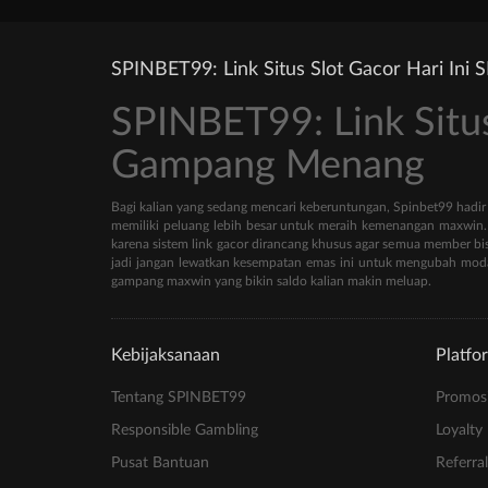
SPINBET99: Link Situs Slot Gacor Hari In
SPINBET99: Link Situs
Gampang Menang
Bagi kalian yang sedang mencari keberuntungan, Spinbet99 hadir 
memiliki peluang lebih besar untuk meraih kemenangan maxwin. D
karena sistem link gacor dirancang khusus agar semua member b
jadi jangan lewatkan kesempatan emas ini untuk mengubah modal
gampang maxwin yang bikin saldo kalian makin meluap.
Kebijaksanaan
Platfo
Tentang SPINBET99
Promos
Responsible Gambling
Loyalty
Pusat Bantuan
Referral