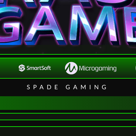
SPADE GAMING