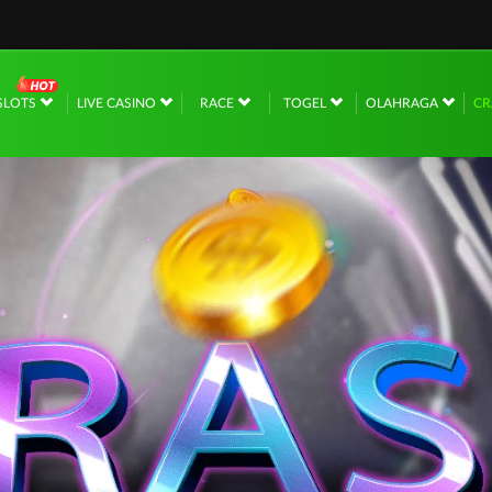
SLOTS
LIVE CASINO
RACE
TOGEL
OLAHRAGA
CR