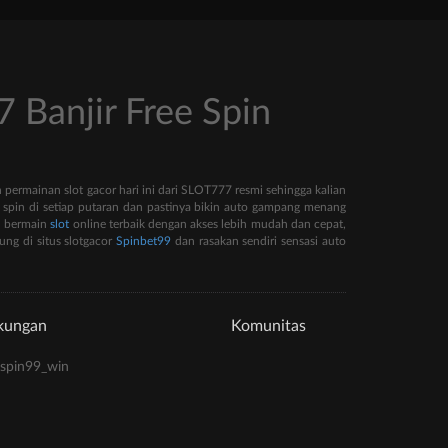
 Banjir Free Spin
permainan slot gacor hari ini dari SLOT777 resmi sehingga kalian
e spin di setiap putaran dan pastinya bikin auto gampang menang
n bermain
slot
online terbaik dengan akses lebih mudah dan cepat,
ng di situs slotgacor
Spinbet99
dan rasakan sendiri sensasi auto
kungan
Komunitas
spin99_win