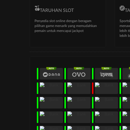
TARUHAN SLOT
T
Penyedia slot online dengan beragam
Sports
pilihan game menarik yang memudahkan
menawa
pemain untuk mencapai jackpot
lebih 
lebih 