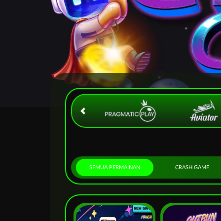
SEMUA PERMAINAN
CRASH GAME