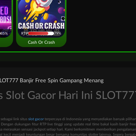
85%
RTP
79%
Cash Or Crash
i SLOT777 Banjir Free Spin Gampang Menang
 Slot Gacor Hari Ini SLOT777
sebagai link situs
slot gacor
terpercaya di Indonesia yang menyediakan banyak pilihan 
engan dukungan fitur RTP live tinggi yang update real time bakal kasih banjir fre
isa merasakan sensasi jackpot setiap hari. Kami berkomitmen memberikan pengalama
 kecil menjadi keuntungan besar bersama komunitas slotter lainnya. Segera bergabu