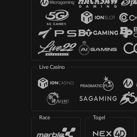
Live Casino
Race
Togel