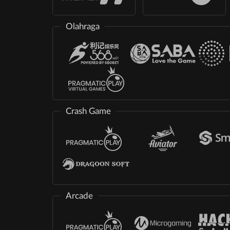
Olahraga
Crash Game
Arcade