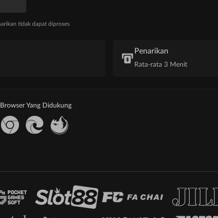
arikan tidak dapat diproses
Penarikan
Rata-rata 3 Menit
Browser Yang Didukung