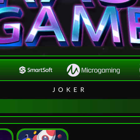
JOKER