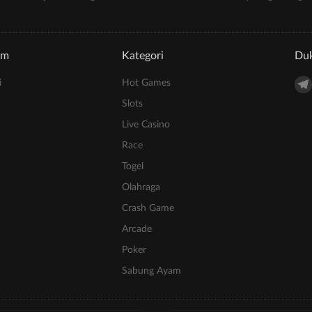
rm
Kategori
Du
i
Hot Games
Slots
Live Casino
Race
Togel
Olahraga
Crash Game
Arcade
Poker
Sabung Ayam