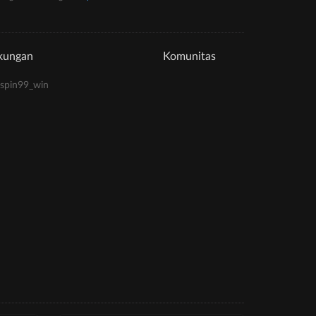
kungan
Komunitas
spin99_win