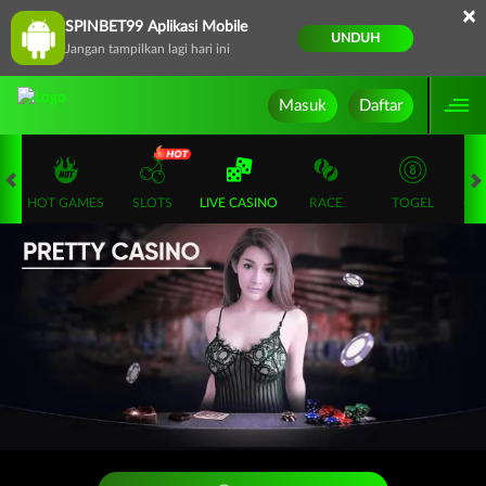
×
SPINBET99 Aplikasi Mobile
UNDUH
Jangan tampilkan lagi hari ini
Masuk
Daftar
HOT GAMES
SLOTS
LIVE CASINO
RACE
TOGEL
OL