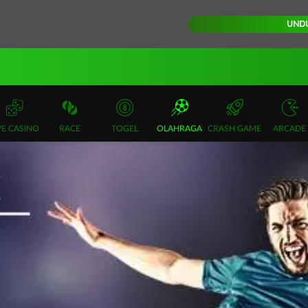
UND
VE CASINO
RACE
TOGEL
OLAHRAGA
CRASH GAME
ARCADE