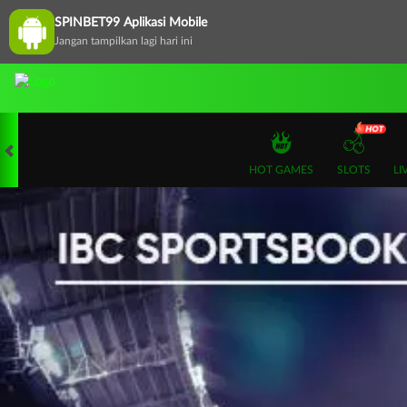
SPINBET99 Aplikasi Mobile
Jangan tampilkan lagi hari ini
HOT GAMES
SLOTS
LI