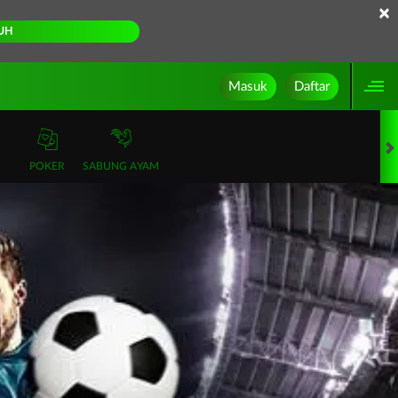
×
UH
Masuk
Daftar
POKER
SABUNG AYAM