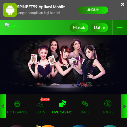
×
SPINBET99 Aplikasi Mobile
UNDUH
Jangan tampilkan lagi hari ini
Masuk
Daftar
HOT GAMES
SLOTS
LIVE CASINO
RACE
TOGEL
OL